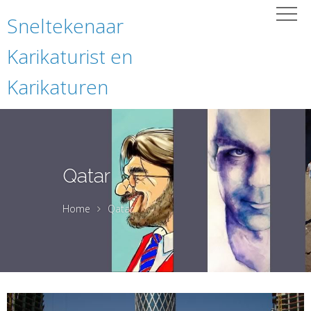
Sneltekenaar
Karikaturist en
Karikaturen
Qatar
Home
Qatar