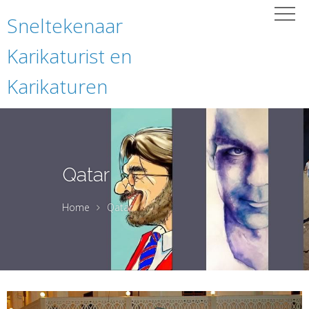
Sneltekenaar
Karikaturist en
Karikaturen
Qatar
Home
Qatar