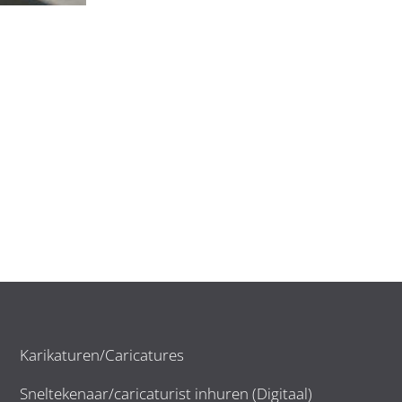
Karikaturen/Caricatures
Sneltekenaar/caricaturist inhuren (Digitaal)