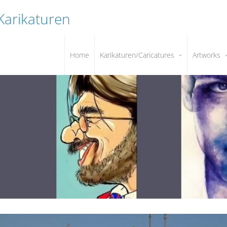
 Karikaturen
Home
Karikaturen/Caricatures
Artworks