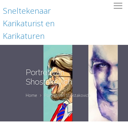
Sneltekenaar
Karikaturist en
Karikaturen
Portret van
Shostakovich
Home
Portret van Shostakovich