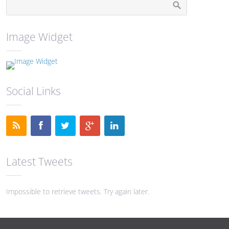
Image Widget
Social Links
Latest Tweets
Impossible to retrieve tweets. Try again later.