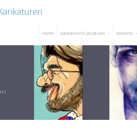
 Karikaturen
Home
Karikaturen/Caricatures
Artworks
443