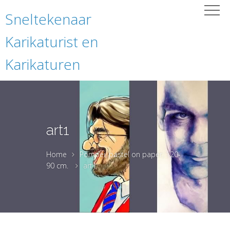
Sneltekenaar
Karikaturist en
Karikaturen
art1
Home
Pompei, pastel on paper, 120-
90 cm.
art1