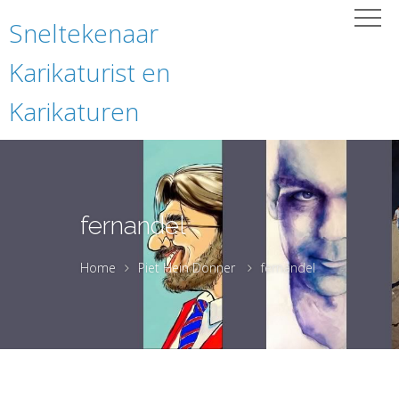
Sneltekenaar
Karikaturist en
Karikaturen
fernandel
Home
Piet Hein Donner
fernandel