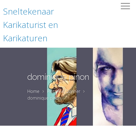
Sneltekenaar
Karikaturist en
Karikaturen
dominique pinon
Home
Piet Hein Donner
dominique pinon