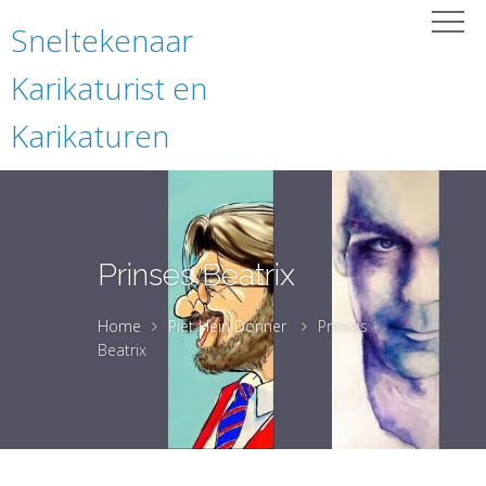
Sneltekenaar
Karikaturist en
Karikaturen
Prinses Beatrix
Home
Piet Hein Donner
Prinses
Beatrix