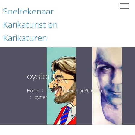
Sneltekenaar
Karikaturist en
Karikaturen
oyster
Home
‘Oyster’, watercolor 80-60cm.
oyster