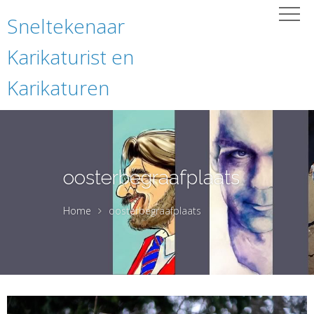
Sneltekenaar
Karikaturist en
Karikaturen
oosterbegraafplaats
Home
oosterbegraafplaats