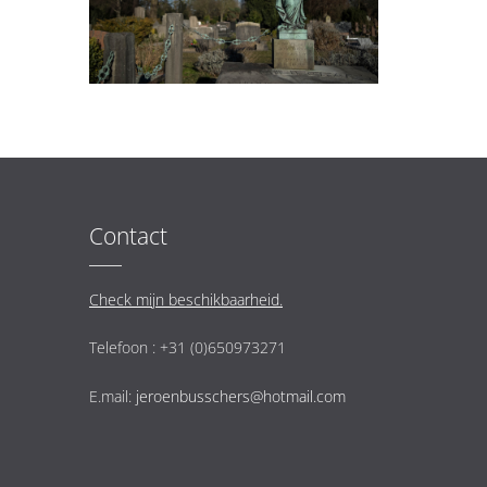
Contact
Check mijn beschikbaarheid.
Telefoon : +31 (0)650973271
E.mail:
jeroenbusschers@hotmail.com