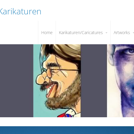
 Karikaturen
Home
Karikaturen/Caricatures
Artworks