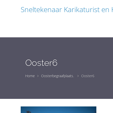
Sneltekenaar Karikaturist en
Ooster6
Home
Oosterbegraafplaats.
Ooster6