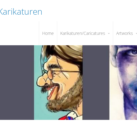
 Karikaturen
Home
Karikaturen/Caricatures
Artworks