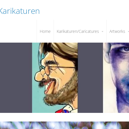
 Karikaturen
Home
Karikaturen/Caricatures
Artworks