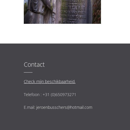
Contact
Check mijn beschikbaarheid.
Telefoon : +31 (0)650973271
E.mail:
jeroenbusschers@hotmail.com