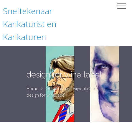
Sneltekenaar
Karikaturist en
Karikaturen
design for wine label
Home
Ontwerp voor wijnetiket
design for wine label