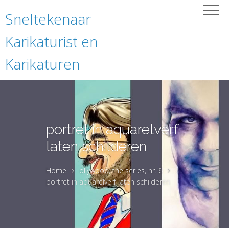
Sneltekenaar
Karikaturist en
Karikaturen
portret in aquarelverf
laten schilderen
Home
ollywood, the series, nr. 6
portret in aquarelverf laten schilderen