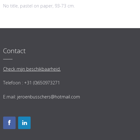
No title, pastel on paper, 93-73 cm.
Contact
Check mijn beschikbaarheid.
Telefoon : +31 (0)650973271
E.mail:
jeroenbusschers@hotmail.com