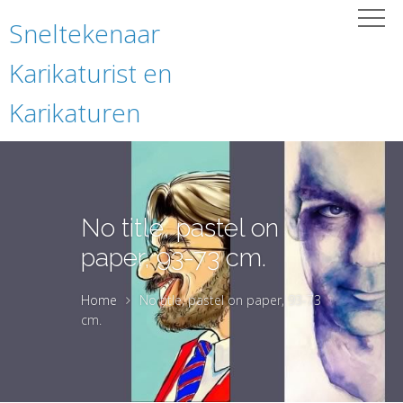
Sneltekenaar
Karikaturist en
Karikaturen
No title, pastel on
paper, 93-73 cm.
Home
No title, pastel on paper, 93-73
cm.