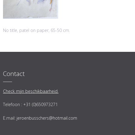
No title, patel on paper, 65-50 cm.
Contact
Check mijn beschikbaarheid.
Telefoon : +31 (0)650973271
E.mail:
jeroenbusschers@hotmail.com