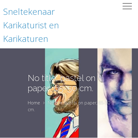
Sneltekenaar
Karikaturist en
Karikaturen
No title, pastel on
paper, 65-50 cm.
Home
No title, pastel on paper, 65-50
cm.