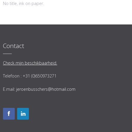
No title, ink on paper.
Contact
Check mijn beschikbaarheid.
Telefoon : +31 (0)650973271
E.mail:
jeroenbusschers@hotmail.com