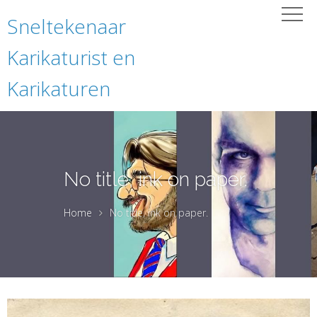
Sneltekenaar
Karikaturist en
Karikaturen
No title, ink on paper.
Home
No title, ink on paper.