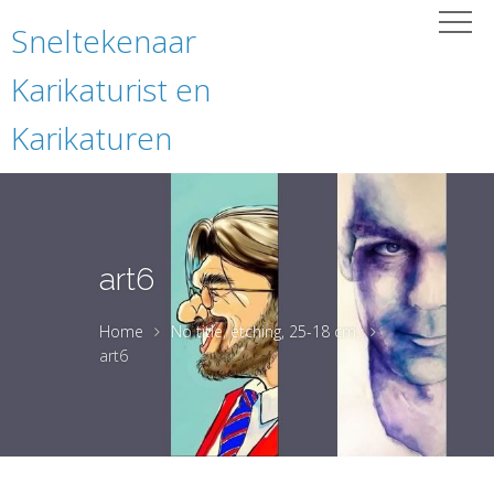
Sneltekenaar
Karikaturist en
Karikaturen
art6
Home
No title, etching, 25-18 cm.
art6