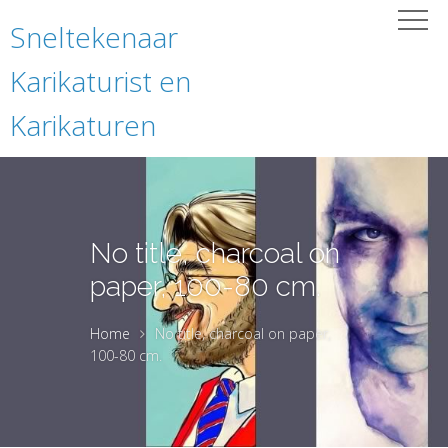
Sneltekenaar
Karikaturist en
Karikaturen
No title, charcoal on
paper, 100-80 cm.
Home
No title, charcoal on paper,
100-80 cm.