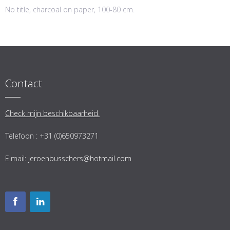
No title, charcoal on paper, 100-80 cm.
Contact
Check mijn beschikbaarheid.
Telefoon : +31 (0)650973271
E.mail:
jeroenbusschers@hotmail.com