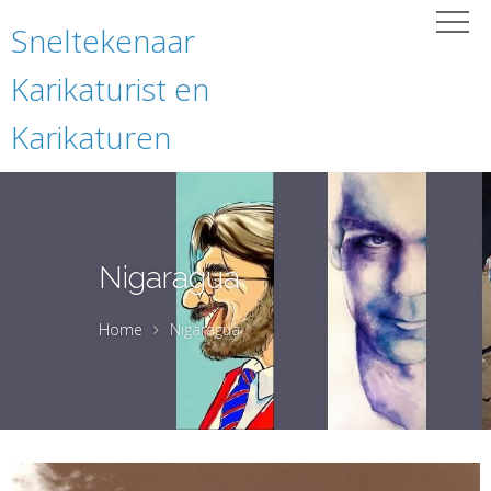
Sneltekenaar
Karikaturist en
Karikaturen
Nigaragua
Home
Nigaragua