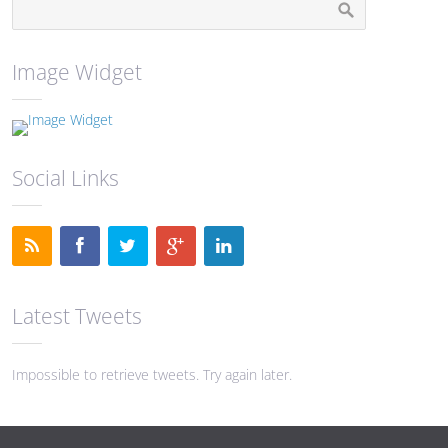
Image Widget
Social Links
Latest Tweets
Impossible to retrieve tweets. Try again later.