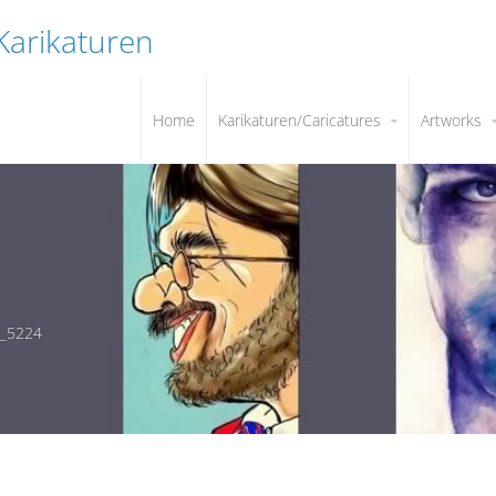
 Karikaturen
Home
Karikaturen/Caricatures
Artworks
g_5224