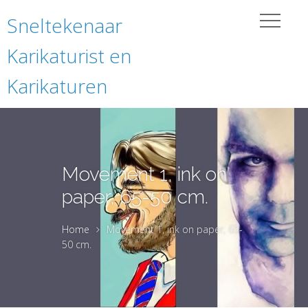
Sneltekenaar
Karikaturist en
Karikaturen
Movement 1, ink on
paper, 65-50 cm.
Home
Movement 1, ink on paper, 65-
50 cm.