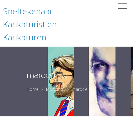
Sneltekenaar
Karikaturist en
Karikaturen
maroc9
Home
Morocco
maroc9