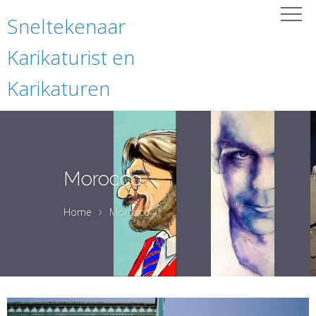
Sneltekenaar
Karikaturist en
Karikaturen
Morocco
Home
Morocco