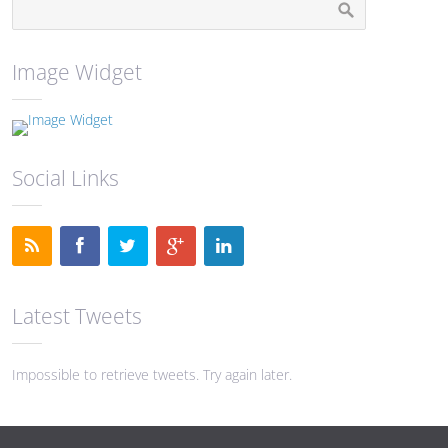
Image Widget
Social Links
Latest Tweets
Impossible to retrieve tweets. Try again later.