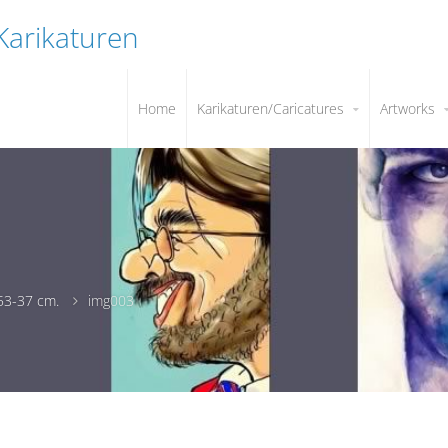
 Karikaturen
Home
Karikaturen/Caricatures
Artworks
 53-37 cm.
img003