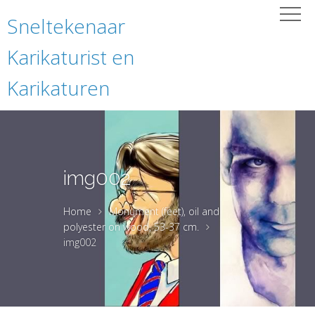
Sneltekenaar
Karikaturist en
Karikaturen
img002
Home
Monument (feet), oil and
polyester on wood, 53-37 cm.
img002