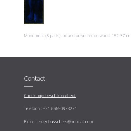
Monument (3 parts), oil and polyester on wood, 152-37 cm
Contact
Check mijn beschikbaarheid.
Telefoon : +31 (0)650973271
E.mail:
jeroenbusschers@hotmail.com