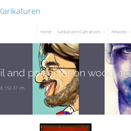
 Karikaturen
Home
Karikaturen/Caricatures
Artworks
il and polyester on wood, 15
od, 152-37 cm.