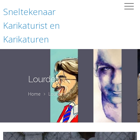
Sneltekenaar
Karikaturist en
Karikaturen
Lourdes
Home
Lourdes