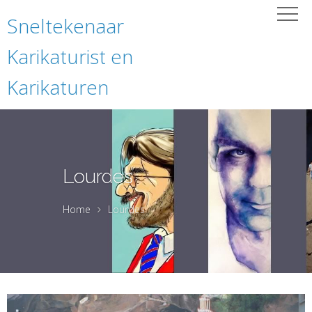
Sneltekenaar
Karikaturist en
Karikaturen
Lourdes
Home
Lourdes