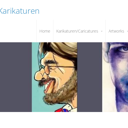
 Karikaturen
Home
Karikaturen/Caricatures
Artworks