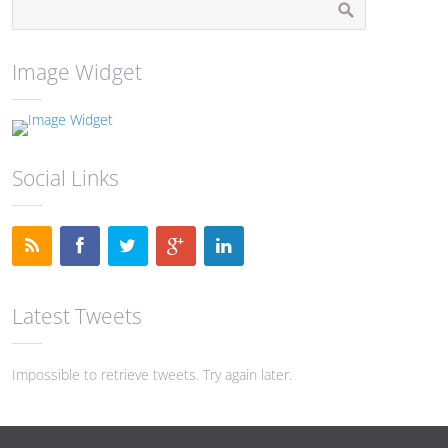
Image Widget
Social Links
Latest Tweets
Impossible to retrieve tweets. Try again later.