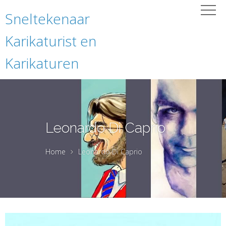
Sneltekenaar
Karikaturist en
Karikaturen
Leonardo Di Caprio
Home
Leonardo Di Caprio