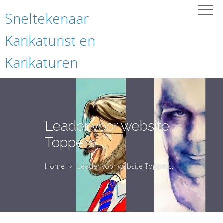
Sneltekenaar
Karikaturist en
Karikaturen
Leader voor website
Toppers.
Home
Leader voor website Toppers.