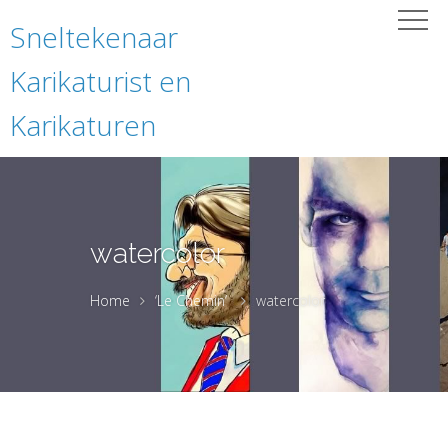
Sneltekenaar
Karikaturist en
Karikaturen
watercolor
Home
‘Le Chemin’
watercolor