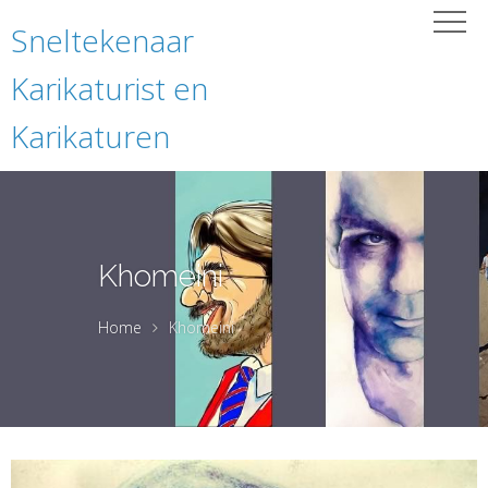
Sneltekenaar
Karikaturist en
Karikaturen
Khomeini
Home
Khomeini