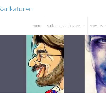
 Karikaturen
Home
Karikaturen/Caricatures
Artworks