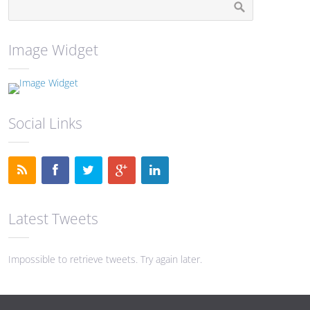
Image Widget
Social Links
Latest Tweets
Impossible to retrieve tweets. Try again later.