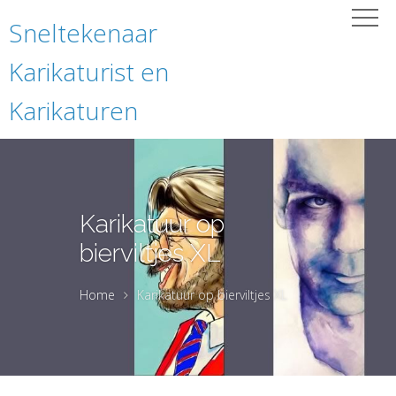
Sneltekenaar
Karikaturist en
Karikaturen
Karikatuur op
bierviltjes XL
Home
Karikatuur op bierviltjes XL