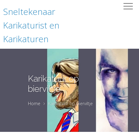
Sneltekenaar
Karikaturist en
Karikaturen
Karikatuur op
bierviltje
Home
Karikatuur op bierviltje