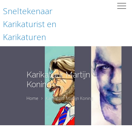
Sneltekenaar
Karikaturist en
Karikaturen
Karikatuur Martijn
Koning
Home
Karikatuur Martijn Koning