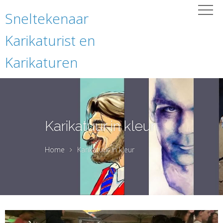
Sneltekenaar
Karikaturist en
Karikaturen
Karikatuur in kleur
Home
Karikatuur in kleur