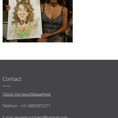
Contact
Check mijn beschikbaarheid.
Telefoon : +31 (0)650973271
E.mail:
jeroenbusschers@hotmail.com