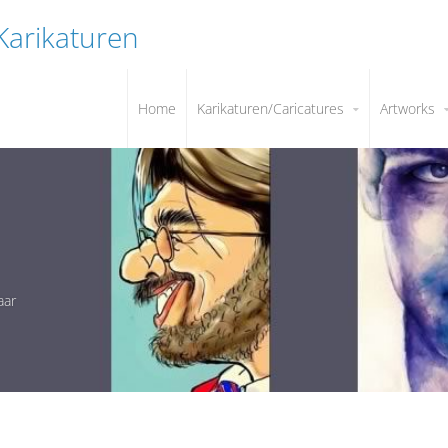
 Karikaturen
Home
Karikaturen/Caricatures
Artworks
aar