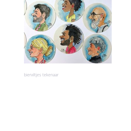
bierviltjes tekenaar