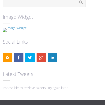
Image Widget
Social Links
Latest Tweets
Impossible to retrieve tweets. Try again later.