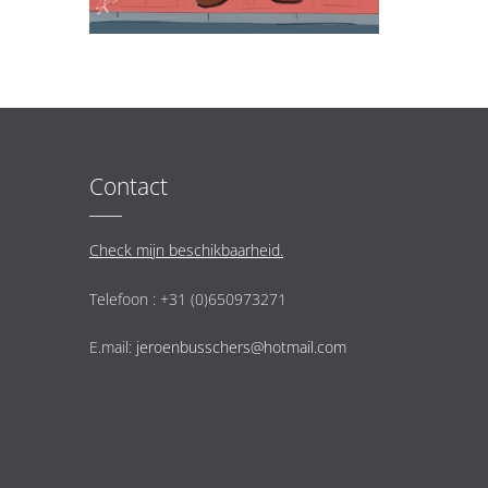
Contact
Check mijn beschikbaarheid.
Telefoon : +31 (0)650973271
E.mail:
jeroenbusschers@hotmail.com