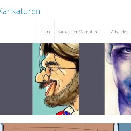
 Karikaturen
Home
Karikaturen/Caricatures
Artworks