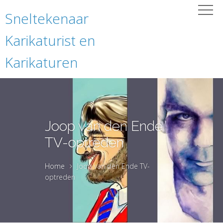
Sneltekenaar
Karikaturist en
Karikaturen
Joop van den Ende
TV-optreden
Home
Joop van den Ende TV-
optreden