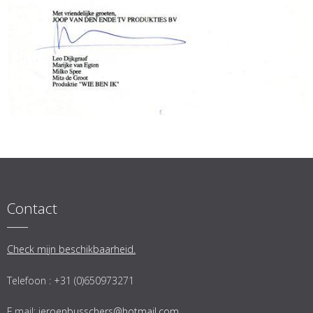
Contact
Check mijn beschikbaarheid.
Telefoon : +31 (0)650973271
E.mail:
jeroenbusschers@hotmail.com