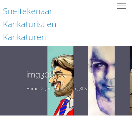
Sneltekenaar
Karikaturist en
Karikaturen
img308
Home
Jerusalem
img308