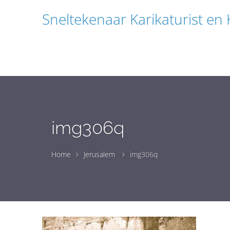
Sneltekenaar Karikaturist en
img306q
Home
Jerusalem
img306q