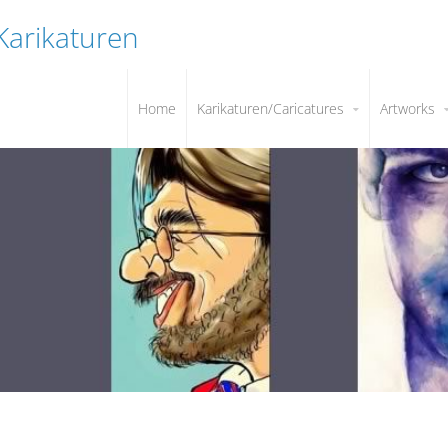
 Karikaturen
Home
Karikaturen/Caricatures
Artworks