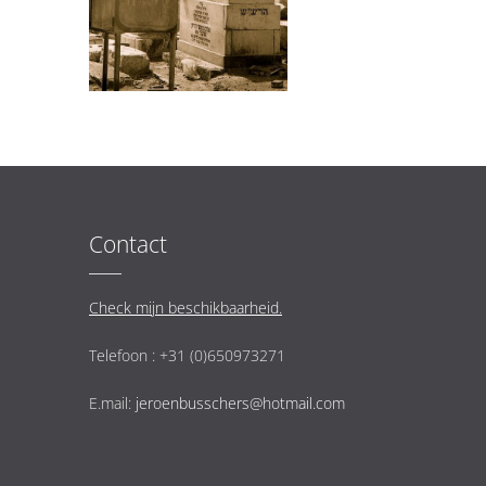
Contact
Check mijn beschikbaarheid.
Telefoon : +31 (0)650973271
E.mail:
jeroenbusschers@hotmail.com