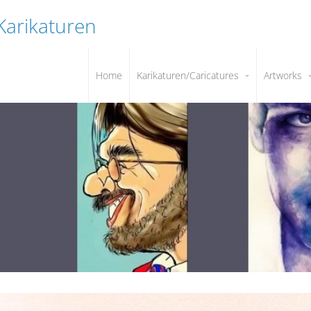
 Karikaturen
Home
Karikaturen/Caricatures
Artworks