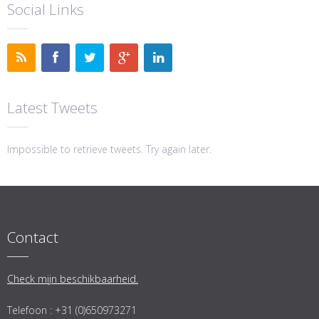
Social Links
Latest Tweets
Impossible to retrieve tweets. Try again later.
Contact
Check mijn beschikbaarheid.
Telefoon : +31 (0)650973271