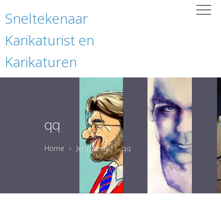
Sneltekenaar
Karikaturist en
Karikaturen
qq
Home
Jerusalem
qq