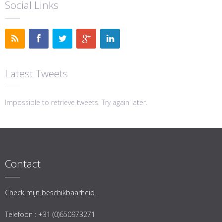
Social Links
Latest Tweets
Impossible to retrieve tweets. Try again later.
Contact
Check mijn beschikbaarheid.
Telefoon : +31 (0)650973271