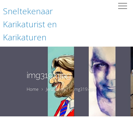
Sneltekenaar
Karikaturist en
Karikaturen
img319.qjpg
Home
Jerusalem
img319.qjpg