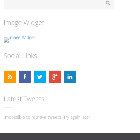
Image Widget
Social Links
Latest Tweets
Impossible to retrieve tweets. Try again later.