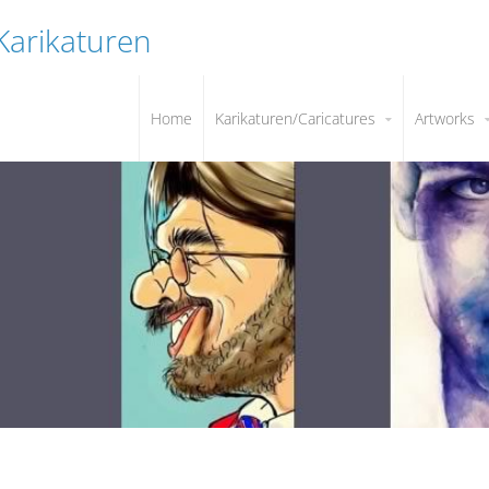
 Karikaturen
Home
Karikaturen/Caricatures
Artworks